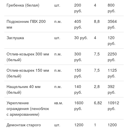
Гребенка (белая)
шт.
200
4
800
руб.
руб.
Подоконник ПВХ 200
п.м.
405
8,8
3564
мм
руб.
руб.
Заглушка
шт.
30 руб.
4
120
руб.
Отлив-козырек 300 мм
п.м.
300
7,5
2250
(белый)
руб.
руб.
Отлив-козырек 150 мм
п.м.
150
7,5
1125
(белый)
руб.
руб.
Нащельник 40 мм
п.м.
140
2,8
392
(белый)
руб.
руб.
Укрепление
кв.м.
1600
6,82
10912
ограждения (пеноблок
руб.
руб.
с армированием)
Демонтаж старого
шт.
1200
1
1200