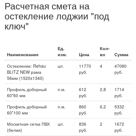
Расчетная смета на
остекление лоджии "под
ключ"
Ед.
Кол-
Наименование
изм.
Цена
во
Сумма
Остекление: Rehau
шт.
11770
4
47080
BLITZ NEW рама
руб.
руб.
56мм (1520x1340)
Профиль доборный
п.м.
612
2,8
1714
60*60 мм
руб.
руб.
Профиль доборный
п.м.
860
6,2
5332
60*100 мм
руб.
руб.
Москитная сетка ПВХ
шт.
836
2
1672
(белая)
руб.
руб.