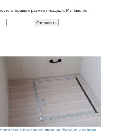
росто отправьте размер площади. Мы быстро
 в соответствии с политикой
формление пожарного люка на балконе и лоджии