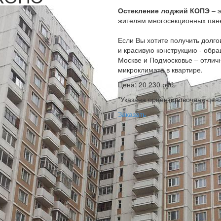
Остекление лоджий КОПЭ
– э
жителям многосекционных пане
Если Вы хотите получить долг
и красивую конструкцию - обр
Москве и Подмосковье – отлич
микроклимата в квартире.
Цена:
20 230 руб.
*Указана ориентировочная цен
Заказать