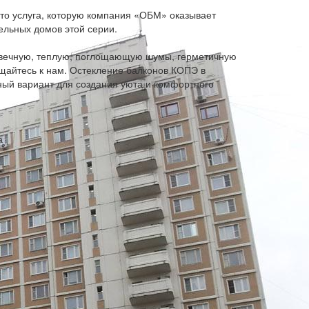
то услуга, которую компания «ОБМ» оказывает
льных домов этой серии.
овечную, теплую, поглощающую шумы, герметичную
ащайтесь к нам. Остекление балконов КОПЭ в
ный вариант для создания уюта и комфортного
а